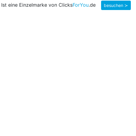
Ist eine Einzelmarke von Clicks
ForYou
.de
besuchen ≻